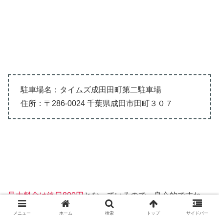
駐車場名：タイムズ成田田町第二駐車場
住所：〒286-0024 千葉県成田市田町３０７
最大料金
は
終日800円
となっているので、良心的ですね。
メニュー
ホーム
検索
トップ
サイドバー