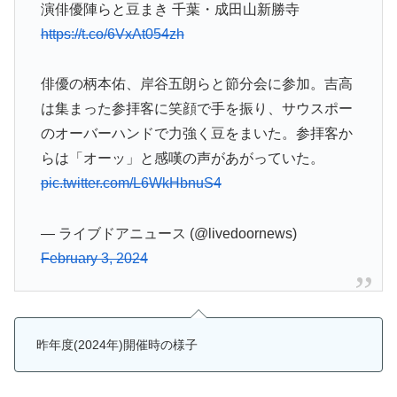
演俳優陣らと豆まき 千葉・成田山新勝寺
https://t.co/6VxAt054zh
俳優の柄本佑、岸谷五朗らと節分会に参加。吉高
は集まった参拝客に笑顔で手を振り、サウスポー
のオーバーハンドで力強く豆をまいた。参拝客か
らは「オーッ」と感嘆の声があがっていた。
pic.twitter.com/L6WkHbnuS4
— ライブドアニュース (@livedoornews)
February 3, 2024
昨年度(2024年)開催時の様子