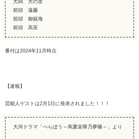
大関 大の里
前頭 遠藤
前頭 御嶽海
前頭 高安
番付は2024年11月時点
【速報】
芸能人ゲストは2月1日に発表されました！！！
大河ドラマ「べらぼう～蔦重栄華乃夢噺～」より