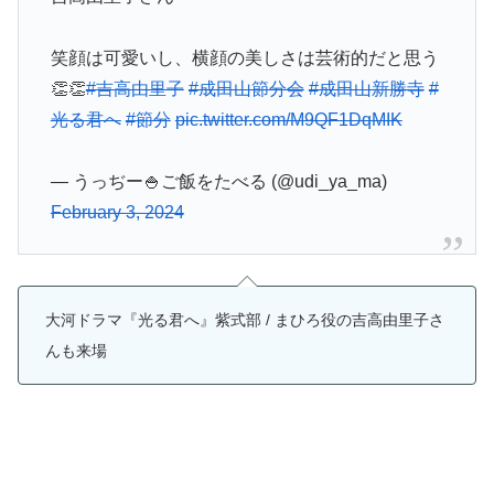
笑顔は可愛いし、横顔の美しさは芸術的だと思う
👏👏
#吉高由里子
#成田山節分会
#成田山新勝寺
#
光る君へ
#節分
pic.twitter.com/M9QF1DqMIK
— うっぢー🍚ご飯をたべる (@udi_ya_ma)
February 3, 2024
大河ドラマ『光る君へ』紫式部 / まひろ役の吉高由里子さ
んも来場