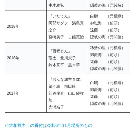
本木雅弘
隠岐の海（元関脇）
『いだてん』
白鵬 （元横綱）
阿部サダヲ 満島真
御嶽海 （前頭）
2019年
之介
遠藤 （前頭）
宮崎美子 古館寛治
隠岐の海（元関脇）
稀勢の里（元横綱）
『西郷どん』
御嶽海 （前頭）
2018年
瑛太 北川景子
遠藤 （前頭）
鈴木亮平 黒木華
隠岐の海（元関脇）
『おんな城主直虎』
白鵬 （元横綱）
菜々緒 前田吟
御嶽海 （前頭）
2017年
苅谷俊介 山口紗弥
遠藤 （前頭）
加
隠岐の海（元関脇）
光浦靖子
※大相撲力士の番付は令和6年11月場所のもの