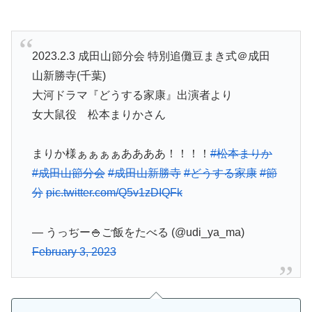
2023.2.3 成田山節分会 特別追儺豆まき式＠成田
山新勝寺(千葉)
大河ドラマ『どうする家康』出演者より
女大鼠役 松本まりかさん
まりか様ぁぁぁぁああああ！！！！
#松本まりか
#成田山節分会
#成田山新勝寺
#どうする家康
#節
分
pic.twitter.com/Q5v1zDIQFk
— うっぢー🍚ご飯をたべる (@udi_ya_ma)
February 3, 2023