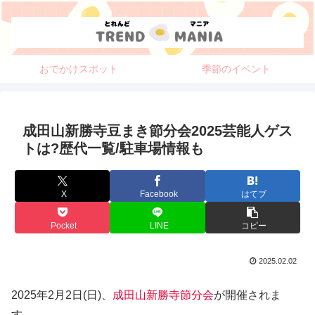
おでかけスポット
季節のイベント
成田山新勝寺豆まき節分会2025芸能人ゲス
トは?歴代一覧/駐車場情報も
X
Facebook
はてブ
Pocket
LINE
コピー
2025.02.02
2025年2月2日(日)、
成田山新勝寺節分会
が開催されま
す。