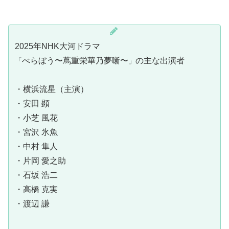
2025年NHK大河ドラマ
べらぼう〜蔦重栄華乃夢噺〜
の主な出演者
「
」
・横浜流星（主演）
・安田 顕
・小芝 風花
・宮沢 氷魚
・中村 隼人
・片岡 愛之助
・石坂 浩二
・高橋 克実
・渡辺 謙