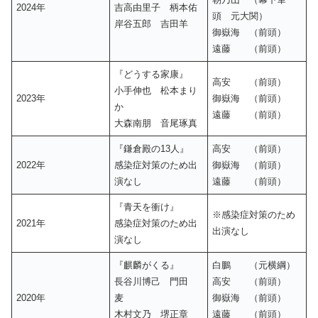
2024年
吉高由里子 柄本佑
頭 元大関）
岸谷五郎 吉田羊
御嶽海 （前頭）
遠藤 （前頭）
『どうする家康』
高安 （前頭）
小手伸也 松本まり
2023年
御嶽海 （前頭）
か
遠藤 （前頭）
大森南朋 音尾琢真
『鎌倉殿の13人』
高安 （前頭）
2022年
感染症対策のため出
御嶽海 （前頭）
演なし
遠藤 （前頭）
『青天を衝け』
※感染症対策のため
2021年
感染症対策のため出
出演なし
演なし
『麒麟がくる』
白鵬 （元横綱）
長谷川博己 門田
高安 （前頭）
2020年
麦
御嶽海 （前頭）
木村文乃 堺正章
遠藤 （前頭）