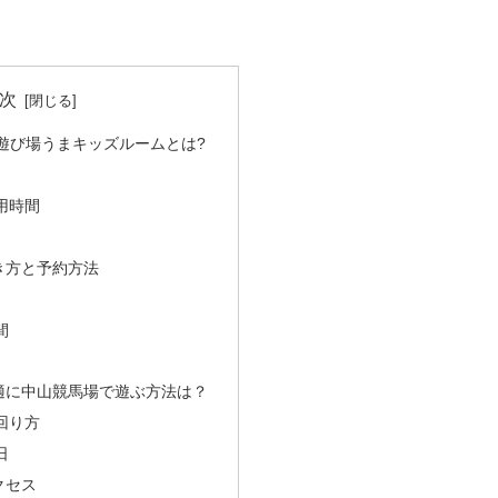
次
遊び場うまキッズルームとは?
用時間
き方と予約方法
間
適に中山競馬場で遊ぶ方法は？
回り方
日
クセス